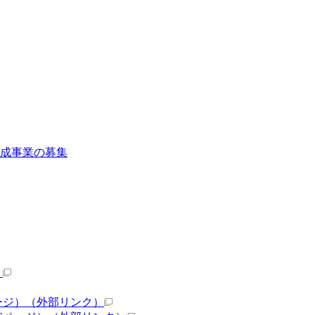
助成事業の募集
）
ージ）
（外部リンク）