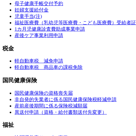
母子健康手帳交付予約
妊婦支援給付金
児童手当(注)
福祉医療費（乳幼児等医療費・こども医療費）受給者証
1カ月児健康診査費助成事業申請
産後ケア事業利用申請
税金
軽自動車税 減免申請
軽自動車税 商品車の課税免除
国民健康保険
国民健康保険の資格喪失届
非自発的失業者に係る国民健康保険税軽減申請
産前産後期間に係る保険税減額届
異送付申請（資格・給付書類送付先変更）
福祉