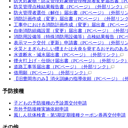
防火対象物・防災管理対象物管理権原者変更届出書（P
防災管理点検結果報告書（PCページ）
（外部リンク）
防火管理者選任（解任）届出書（PCページ）
（外部リ
消防計画作成（変更）届出書（PCページ）
（外部リン
工事中における消防計画作成（変更）届出書（PCペー
自衛消防組織設置（変更）届出書（PCページ）
（外部
消防用設備等（特殊消防用設備等）点検結果報告（PC
表示マーク交付（更新）申請書（PCページ）
（外部リ
火災とまぎらわしい煙または火炎を発するおそれのある
水道断水・減水届出書（PCページ）
（外部リンク）
煙火打上げ・仕掛け届出書（PCページ）
（外部リンク
道路工事等届出書（PCページ）
（外部リンク）
借用願（PCページ）
（外部リンク）
【旧豊岡市のみ】消火訓練の指導依頼（PCページ）
（
予防接種
子どもの予防接種の予診票交付申請
市外予防接種実施依頼申請
風しん抗体検査・第5期定期接種クーポン券再交付申請
その他