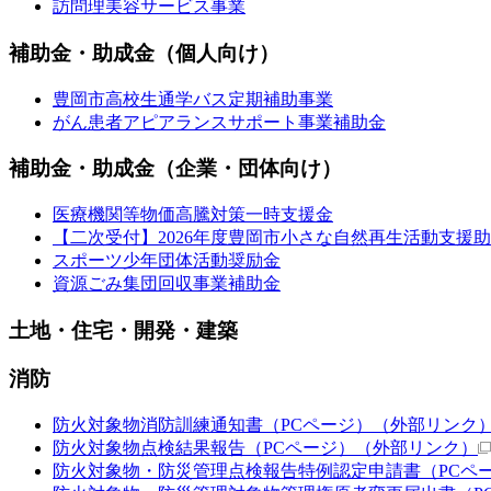
訪問理美容サービス事業
補助金・助成金（個人向け）
豊岡市高校生通学バス定期補助事業
がん患者アピアランスサポート事業補助金
補助金・助成金（企業・団体向け）
医療機関等物価高騰対策一時支援金
【二次受付】2026年度豊岡市小さな自然再生活動支援
スポーツ少年団体活動奨励金
資源ごみ集団回収事業補助金
土地・住宅・開発・建築
消防
防火対象物消防訓練通知書（PCページ）
（外部リンク
防火対象物点検結果報告（PCページ）
（外部リンク）
防火対象物・防災管理点検報告特例認定申請書（PCペ